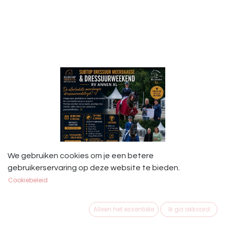
We gebruiken cookies om je een betere
gebruikerservaring op deze website te bieden.
Cookiebeleid
L&R Horse Events Subtop Dressuur
Meerdaagse & Dressuurweekend RV
Alleen het essentiële
Ik ga akkoord