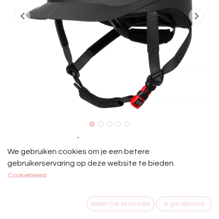
Cap Start Winner Zwart
We gebruiken cookies om je een betere
€
59,95
gebruikerservaring op deze website te bieden.
Cookiebeleid
MAAT
Alleen het essentiële
Ik ga akkoord
S
M
L