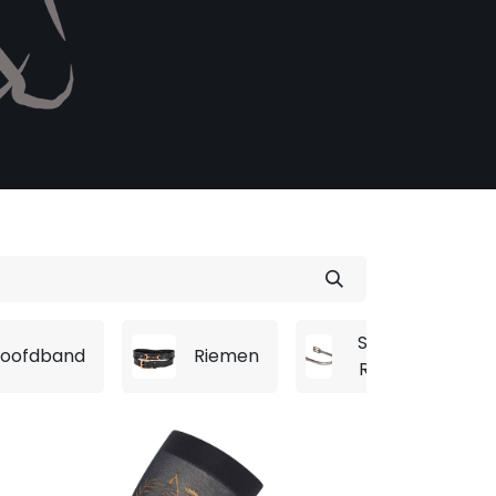
Sporen &
Hoofdband
Riemen
Riempjes