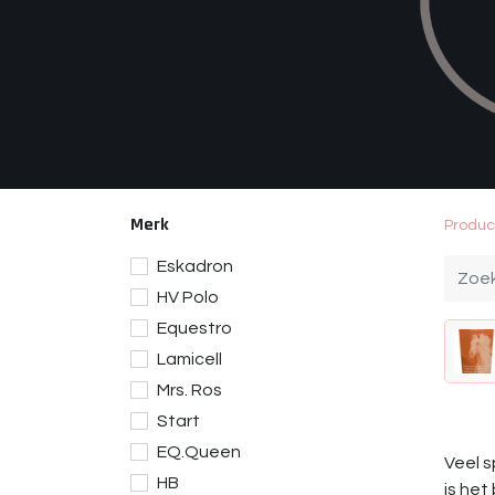
Merk
Produc
Eskadron
HV Polo
Equestro
Lamicell
Mrs. Ros
Start
EQ.Queen
Veel s
HB
is het