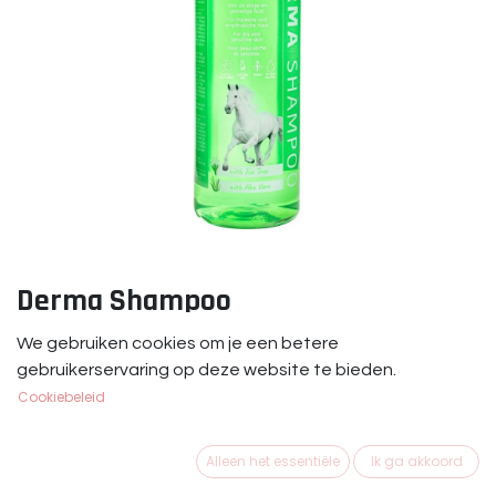
Derma Shampoo
Derma Shampoo is een paardenshampoo voor de droge
We gebruiken cookies om je een betere
en gevoelige huid. Verrijkt met Aloë vera en tea tree voor
gebruikerservaring op deze website te bieden.
extra hydratatie, verzorging en verzachting.
Cookiebeleid
€
9,95
Alleen het essentiële
Ik ga akkoord