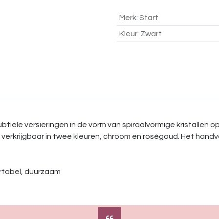
Merk
:
Start
Kleur
:
Zwart
btiele versieringen in de vorm van spiraalvormige kristallen 
jn verkrijgbaar in twee kleuren, chroom en roségoud. Het ha
rtabel, duurzaam