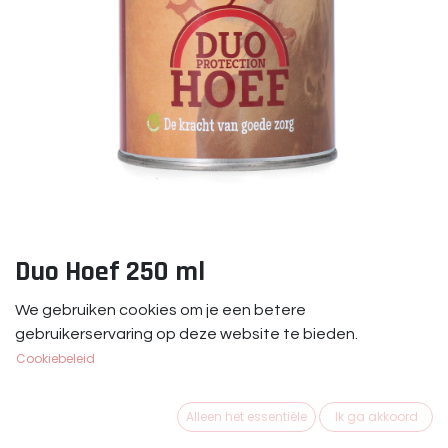
Duo Hoef 250 ml
Duo Hoef 250 ml.
We gebruiken cookies om je een betere
Handig formaat om mee te nemen.
gebruikerservaring op deze website te bieden.
Cookiebeleid
€
11,95
Alleen het essentiële
Ik ga akkoord