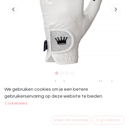
EQ. Queen Handschoenen Bali Wit
We gebruiken cookies om je een betere
Elegante handschoenen, gemaakt van hoogwaardig
gebruikerservaring op deze website te bieden.
synthetisch leer. Zorgvuldige afwerking garandeert het
Cookiebeleid
esthetische ontwerp en de functionaliteit van de
handschoenen. Het antislipmateriaal zorgt voor een
Alleen het essentiële
Ik ga akkoord
veilige grip op de teugels, en versterkte stiksels aan de