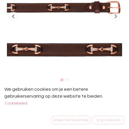
EQ. Queen Riem Bits Bruin Rosé
We gebruiken cookies om je een betere
gebruikerservaring op deze website te bieden.
EQ. Queen Riem Bits Bruin Rosé
Cookiebeleid
€
39,95
Alleen het essentiële
Ik ga akkoord
MAAT