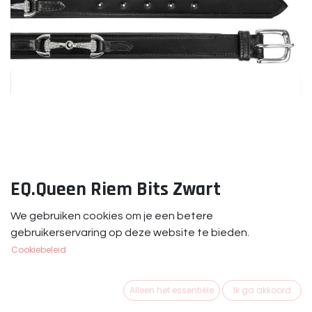
EQ.Queen Riem Bits Zwart
EQ.Queen Bits Riem
We gebruiken cookies om je een betere
gebruikerservaring op deze website te bieden.
€
24,95
Cookiebeleid
LENGTE
Alleen het essentiële
Ik ga akkoord
75
85
95