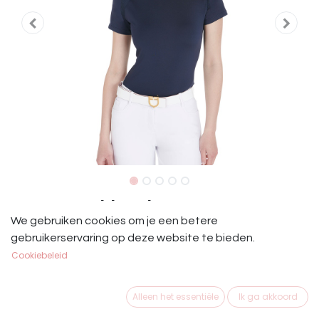
Equestro Shirt Blauw
We gebruiken cookies om je een betere
Equestro slim fit technisch T-shirt met halve mouwen
gebruikerservaring op deze website te bieden.
voor dames van ademende technische stof voor
Cookiebeleid
uitstekende prestaties en frisheid.
€
21,25
Alleen het essentiële
Ik ga akkoord