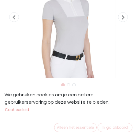
Equestro Showshirt Kort Mouw
We gebruiken cookies om je een betere
gebruikerservaring op deze website te bieden.
Grijs-Wit
Cookiebeleid
Equestro slim fit showshirt Grijs/Wit
Alleen het essentiële
Ik ga akkoord
Vallen op maat.