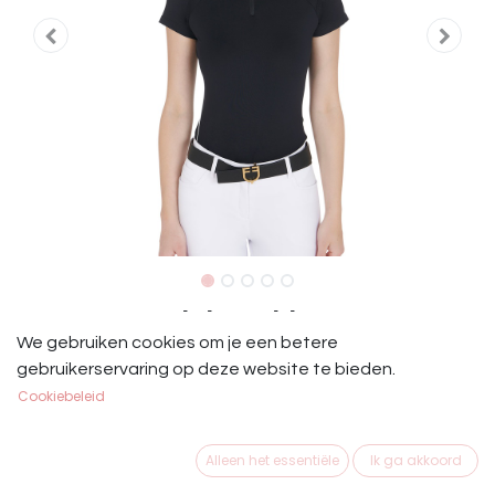
Equestro Trainingsshirt Zwart
We gebruiken cookies om je een betere
Equestro slim fit technisch damesshirt van technische
gebruikerservaring op deze website te bieden.
stof met halve mouw, ontworpen voor maximaal comfort
Cookiebeleid
tijdens de training.
€
29,50
Alleen het essentiële
Ik ga akkoord