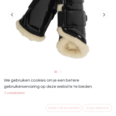
Eskadron Flextrainers Evo Wool
We gebruiken cookies om je een betere
gebruikerservaring op deze website te bieden.
Reflexx Set van 4
Cookiebeleid
Aanbieding: Set van 4
Maat M voor, maat L achter.
Alleen het essentiële
Ik ga akkoord
- Lak