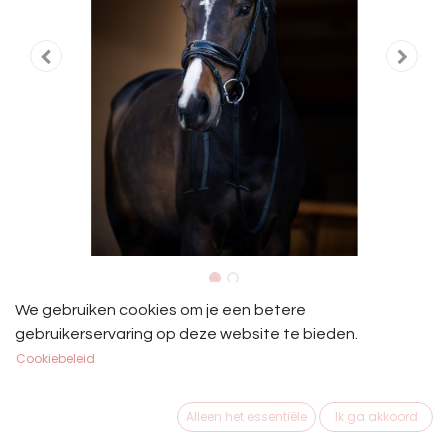
HB Showtime Hoofdstel It is So
We gebruiken cookies om je een betere
gebruikerservaring op deze website te bieden.
Special Zwart Glitter
Cookiebeleid
HB Showtime Hoofdstel It is So Special Zwart Glitter
Alleen het essentiële
Ik ga akkoord
€
139,95