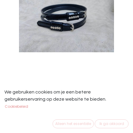
HB Sporenriempjes Showtime
We gebruiken cookies om je een betere
Lak/Strass
gebruikerservaring op deze website te bieden.
Cookiebeleid
Luxe spoorriempjes uit de HB Showtime lijn.
Deze spoorriempjes zijn 44 cm lang.
Alleen het essentiële
Ik ga akkoord
€
16,95