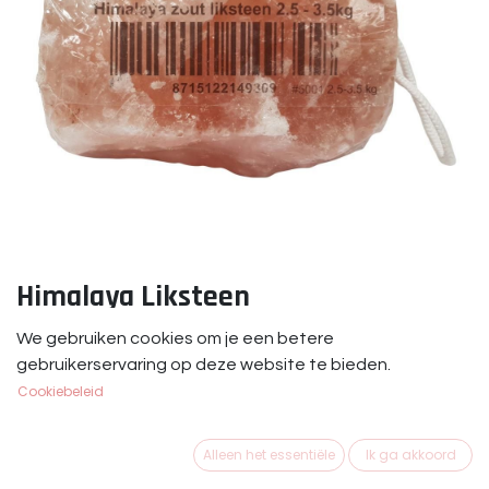
Himalaya Liksteen
Himalaya Liksteen 2,5 kg - 3,5 kg.
We gebruiken cookies om je een betere
gebruikerservaring op deze website te bieden.
€
8,95
Cookiebeleid
Niet op voorraad
Alleen het essentiële
Ik ga akkoord
Ontvang een bericht wanneer er opnieuw