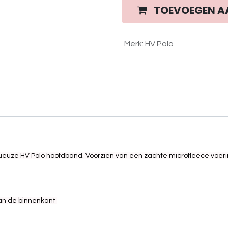
TOEVOEGEN A
Merk
:
HV Polo
 luxueuze HV Polo hoofdband. Voorzien van een zachte microfleece voer
an de binnenkant