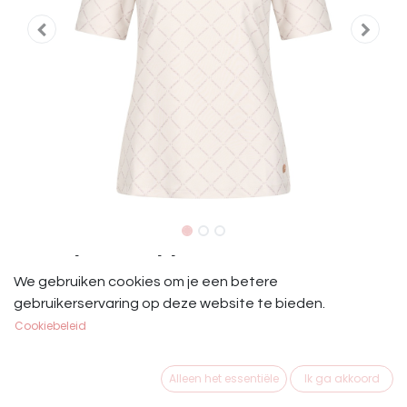
HV Polo Top Shirt Jessy Ivory
We gebruiken cookies om je een betere
HV Polo Top Shirt Jessy Ivory
gebruikerservaring op deze website te bieden.
Cookiebeleid
€
39,95
Alleen het essentiële
Ik ga akkoord
MAAT KLEDING