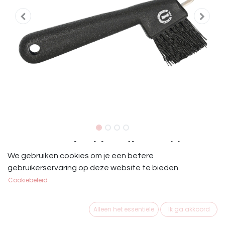
IRH Hoevenkrabber diverse kleuren
We gebruiken cookies om je een betere
IRH Hoevenkrabber met borsteltje
gebruikerservaring op deze website te bieden.
Cookiebeleid
€
2,95
Alleen het essentiële
Ik ga akkoord
KLEUR