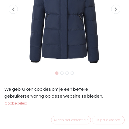
IRH Jas Beau Blauw
We gebruiken cookies om je een betere
IRH Jas Beau Blauw
gebruikerservaring op deze website te bieden.
Cookiebeleid
€
79,95
Alleen het essentiële
Ik ga akkoord
MAAT KLEDING