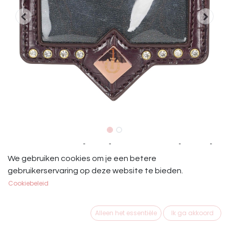
IRH Nummerhouder Croco Lak Bruin
We gebruiken cookies om je een betere
-Bevestiging op regulier zadeldek met veiligheidsspeld
gebruikerservaring op deze website te bieden.
of klittenband.
Cookiebeleid
- Bevestiging op hoofdstel met drukknoop
- 4 cijfers
Alleen het essentiële
Ik ga akkoord
- Croco afwerking & Kristallen