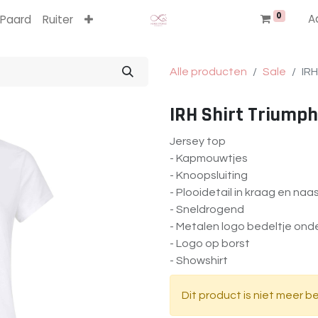
0
A
Paard
Ruiter
Alle producten
Sale
IRH
IRH Shirt Triumph
Jersey top
- Kapmouwtjes
- Knoopsluiting
- Plooidetail in kraag en naa
- Sneldrogend
- Metalen logo bedeltje on
- Logo op borst
- Showshirt
Dit product is niet meer b