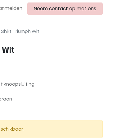
anmelden
Neem contact op met ons
 Shirt Triumph Wit
 Wit
st knoopsluiting
deraan
eschikbaar.