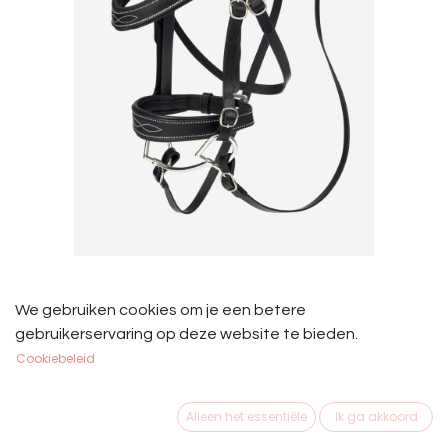
Le Mieux Hobby Horse Hoofdstel
We gebruiken cookies om je een betere
Competition
gebruikerservaring op deze website te bieden.
Cookiebeleid
Het LeMieux Hobby Horse Wedstrijdhoofdstel is
showkwaliteit in het klein!
Alleen het essentiële
Ik ga akkoord
Verwisselbaar en interactief, het heeft een elegant