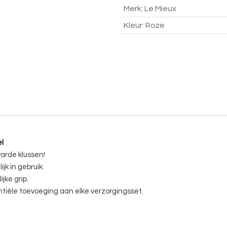
Merk
:
Le Mieux
Kleur
:
Roze
l
warde klussen!
jk in gebruik.
jke grip.
tiële toevoeging aan elke verzorgingsset.