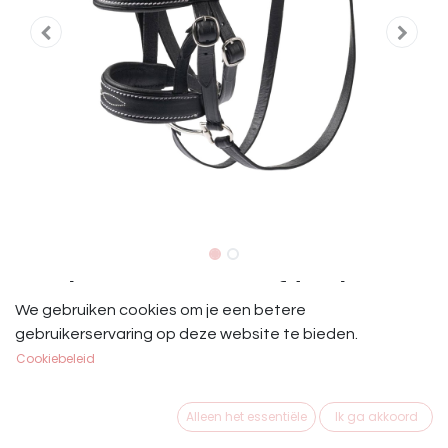
Le Mieux Toy Pony Hoofdstel
We gebruiken cookies om je een betere
Le Mieux Toy Pony Hoofdstel
gebruikerservaring op deze website te bieden.
Cookiebeleid
Dit product is niet meer beschikbaar.
Alleen het essentiële
Ik ga akkoord
Merk
:
Le Mieux