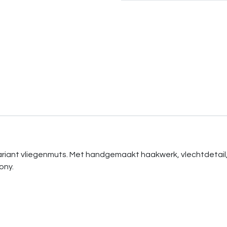
variant vliegenmuts. Met handgemaakt haakwerk, vlechtdetai
ony.