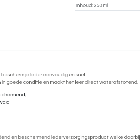
Inhoud
:
250 ml
n bescherm je leder eenvoudig en snel.
in goede conditie en maakt het leer direct waterafstotend.
eschermend;
wax;
dend en beschermend lederverzorgingsproduct welke daarbij o