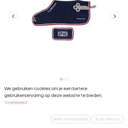
LeMieux Toy Pony Winners Rug
We gebruiken cookies om je een betere
gebruikerservaring op deze website te bieden.
(Dekentje)
Cookiebeleid
Le Mieux Toy Pony Winners Rug
Alleen het essentiële
Ik ga akkoord
€
44,95