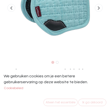
LeMieux Toy Pony Zadeldekje Azure
We gebruiken cookies om je een betere
LeMieux Toy Pony Saddle Pad Azure
gebruikerservaring op deze website te bieden.
Cookiebeleid
€
22,95
Alleen het essentiële
Ik ga akkoord