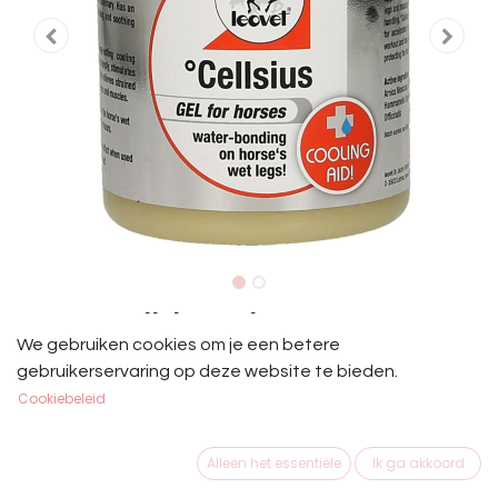
Leovet Cellsius Gel
We gebruiken cookies om je een betere
Leovet Cellsius Gel 600 ml.
gebruikerservaring op deze website te bieden.
Cookiebeleid
€
18,45
Alleen het essentiële
Ik ga akkoord