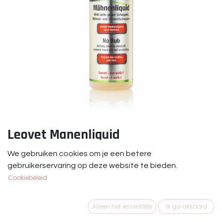
Leovet Manenliquid
Leovet Manenliquid 500 ml.
We gebruiken cookies om je een betere
gebruikerservaring op deze website te bieden.
€
19,45
Cookiebeleid
Alleen het essentiële
Ik ga akkoord