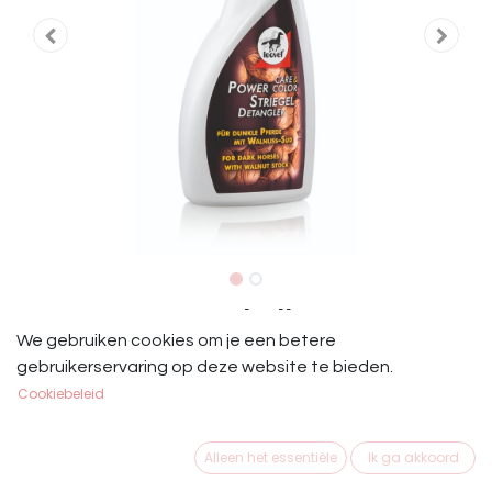
Leovet Power Anti-Klit Spray
We gebruiken cookies om je een betere
Walnoot
gebruikerservaring op deze website te bieden.
Cookiebeleid
Leovet Power Anti-Klit Spray Walnoot 550 ml.
€
18,45
Alleen het essentiële
Ik ga akkoord