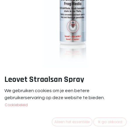
Leovet Straalsan Spray
Leovet Straalsan Spray 200 ml.
We gebruiken cookies om je een betere
gebruikerservaring op deze website te bieden.
€
19,45
Cookiebeleid
Alleen het essentiële
Ik ga akkoord