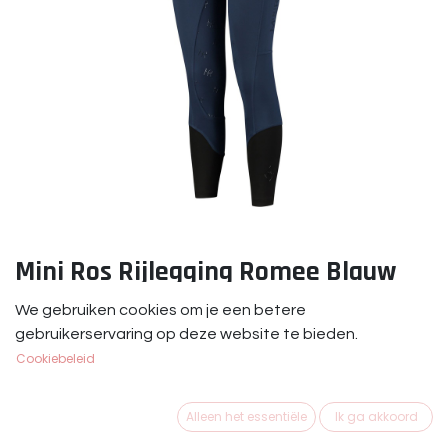
Mini Ros Rijlegging Romee Blauw
Mini Ros Rijlegging Romee Navy
We gebruiken cookies om je een betere
gebruikerservaring op deze website te bieden.
€
79,95
Cookiebeleid
MAAT KLEDING
Alleen het essentiële
Ik ga akkoord
104-110
116-122
128-134
140-146