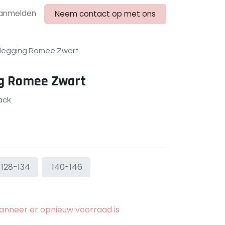
anmelden
Neem contact op met ons
ijlegging Romee Zwart
ng Romee Zwart
ack
128-134
140-146
nneer er opnieuw voorraad is