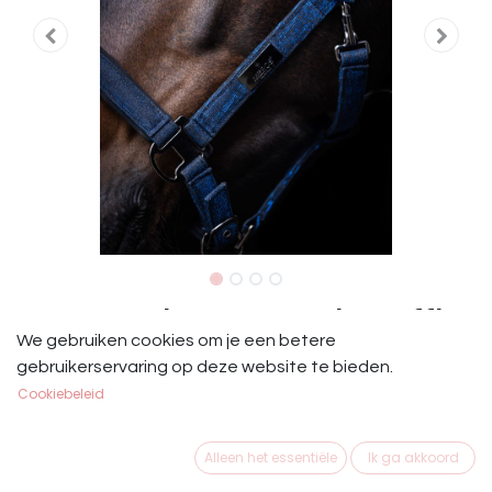
Mrs. Ros Halster Set Festive Saffier
We gebruiken cookies om je een betere
Mrs. Ros Halster Set Festive Saffier
gebruikerservaring op deze website te bieden.
Cookiebeleid
€
29,95
Alleen het essentiële
Ik ga akkoord
MAAT PAARD