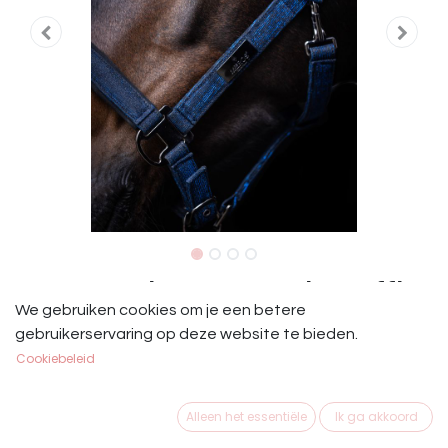
Mrs. Ros Halster Set Festive Saffier
We gebruiken cookies om je een betere
Mrs. Ros Halster Set Festive Saffier
gebruikerservaring op deze website te bieden.
Cookiebeleid
€
29,95
Alleen het essentiële
Ik ga akkoord
MAAT PAARD