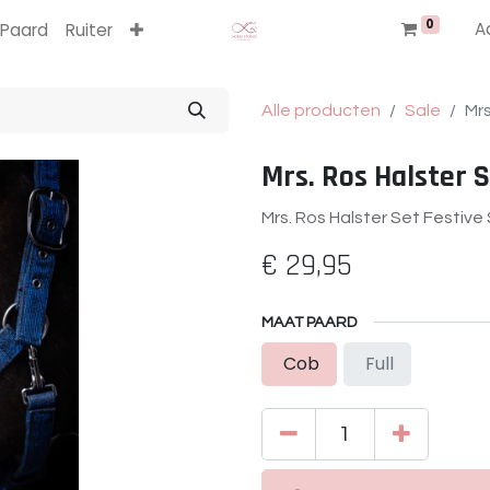
0
A
Paard
Ruiter
Alle producten
Sale
Mrs
Mrs. Ros Halster S
Mrs. Ros Halster Set Festive 
€
29,95
MAAT PAARD
Cob
Full