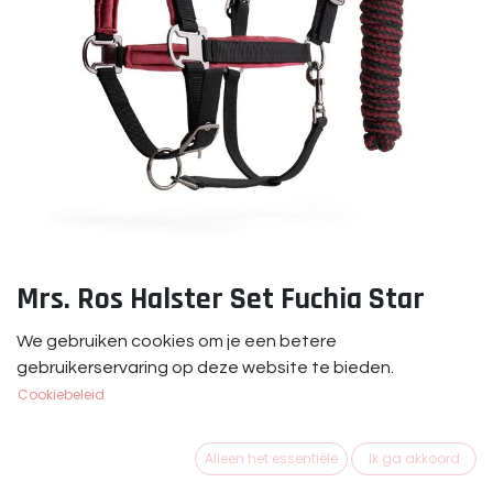
Mrs. Ros Halster Set Fuchia Star
Mrs. Ros Halster Set Fuchia Star
We gebruiken cookies om je een betere
gebruikerservaring op deze website te bieden.
€
29,95
Cookiebeleid
Alleen het essentiële
Ik ga akkoord