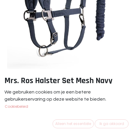
Mrs. Ros Halster Set Mesh Navy
Mrs. Ros Halster Set Mesh Navy
We gebruiken cookies om je een betere
gebruikerservaring op deze website te bieden.
€
39,95
Cookiebeleid
MAAT PAARD
Alleen het essentiële
Ik ga akkoord
Cob
Full