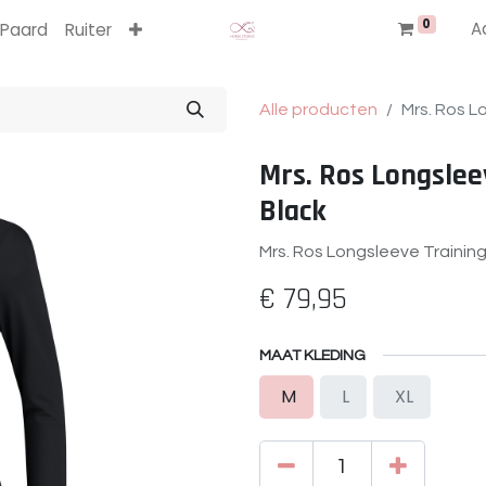
0
A
Paard
Ruiter
Alle producten
Mrs. Ros 
Mrs. Ros Longsle
Black
Mrs. Ros Longsleeve Traini
€
79,95
MAAT KLEDING
M
L
XL