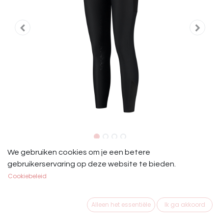
Mrs. Ros Rijbroek Amsterdam
We gebruiken cookies om je een betere
gebruikerservaring op deze website te bieden.
Zwart
Cookiebeleid
Mrs. Ros Rijbroek Amsterdam Zwart
Alleen het essentiële
Ik ga akkoord
€
129,95