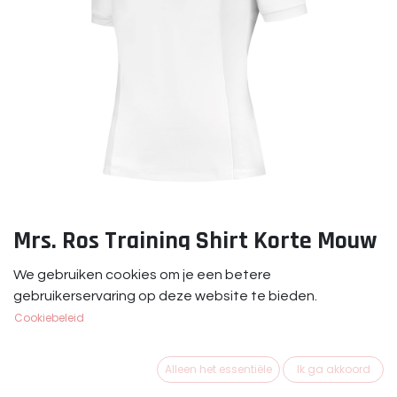
Mrs. Ros Training Shirt Korte Mouw
Wit
We gebruiken cookies om je een betere
gebruikerservaring op deze website te bieden.
Short Sleeve Competition Top
Cookiebeleid
€
69,95
Alleen het essentiële
Ik ga akkoord
MAAT KLEDING