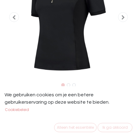
Mrs. Ros Training Shirt Korte Mouw
We gebruiken cookies om je een betere
gebruikerservaring op deze website te bieden.
Zwart
Cookiebeleid
Short Sleeve Competition Top
Alleen het essentiële
Ik ga akkoord
€
69,95