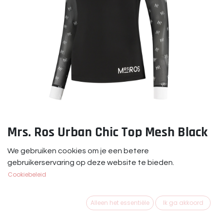
Mrs. Ros Urban Chic Top Mesh Black
Mrs. Ros Urban Chic Top Mesh Black
We gebruiken cookies om je een betere
gebruikerservaring op deze website te bieden.
€
59,95
Cookiebeleid
MAAT KLEDING
Alleen het essentiële
Ik ga akkoord
S
XS
M
L
XL