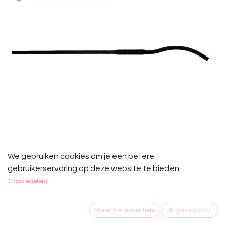
Start Dressuurzweep Simpel
We gebruiken cookies om je een betere
Zilver/Zwart 100cm
gebruikerservaring op deze website te bieden.
Cookiebeleid
€
14,95
Alleen het essentiële
Ik ga akkoord