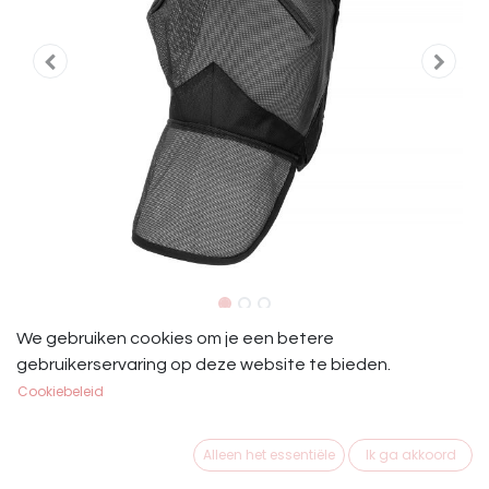
Start Vliegenmasker Met Oren en
We gebruiken cookies om je een betere
gebruikerservaring op deze website te bieden.
Neusflap
Cookiebeleid
€
19,95
Alleen het essentiële
Ik ga akkoord
MAAT PAARD