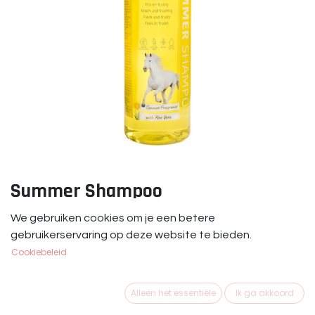
Summer Shampoo
Summer Shampoo is een zomerse verzorgende
We gebruiken cookies om je een betere
paardenshampoo met ingebouwde conditioner. Verrijkt
gebruikerservaring op deze website te bieden.
met Aloë vera voor extra hydratatie en verzorging.
Cookiebeleid
€
9,95
Alleen het essentiële
Ik ga akkoord