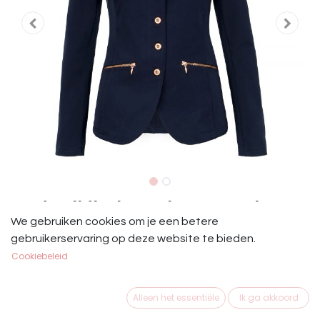
Wedstrijdjasje Junior Start Blauw
We gebruiken cookies om je een betere
Rosé
gebruikerservaring op deze website te bieden.
Cookiebeleid
Rijjasje Start Junior Blauw
€
79,95
Alleen het essentiële
Ik ga akkoord